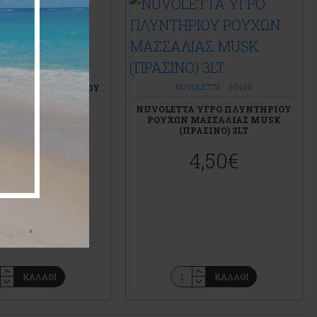
OLETTA
30494
NUVOLETTA
30464
A ΥΓΡΟ ΠΛΥΝΤΗΡΙΟΥ
ΧΩΝ ΜΠΛΕ 3LT
NUVOLETTA ΥΓΡΟ ΠΛΥΝΤΗΡΙΟΥ
ΡΟΥΧΩΝ ΜΑΣΣΑΛΙΑΣ MUSK
4,50€
(ΠΡΑΣΙΝΟ) 3LT
4,50€
ΚΑΛΆΘΙ
ΚΑΛΆΘΙ