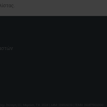
λίστας.
υαστών
 Δημ. Γούναρη 121, Μαρούσι, Τ.Κ. 15125 | ΑΦΜ: 139916239 | ΓΕΜΗ: 192877901000