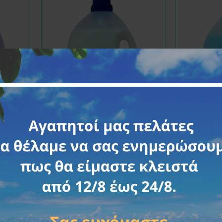
NUVOLETTA
30457
NUV
 ΡΟΥΧΩΝ
NUVOLETTA ΜΑΛΑΚΤΙΚΟ ΡΟΥΧΩΝ
NUVOLETTA
T
ΤΑΛΚ (ΛΕΥΚΟ) 3LT
CLAS
3,90€
ΚΑΛΆΘΙ