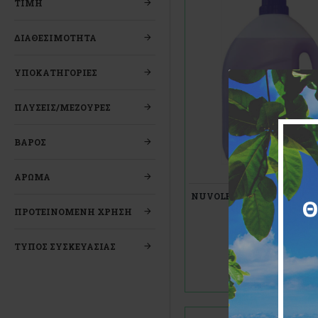
ΤΙΜΉ
ΔΙΑΘΕΣΙΜΌΤΗΤΑ
ΥΠΟΚΑΤΗΓΟΡΊΕΣ
ΠΛΥΣΕΙΣ/ΜΕΖΟΥΡΕΣ
ΒΑΡΟΣ
NUVOLETTA
30458
ΑΡΩΜΑ
NUVOLETTA ΜΑΛΑΚΤΙΚΟ
ΟΡΧΙΔΕΑ (ΜΩΒ) 3L
ΠΡΟΤΕΙΝΟΜΕΝΗ ΧΡΗΣΗ
3,90€
ΤΥΠΟΣ ΣΥΣΚΕΥΑΣΙΑΣ
ΚΑΛΆΘΙ