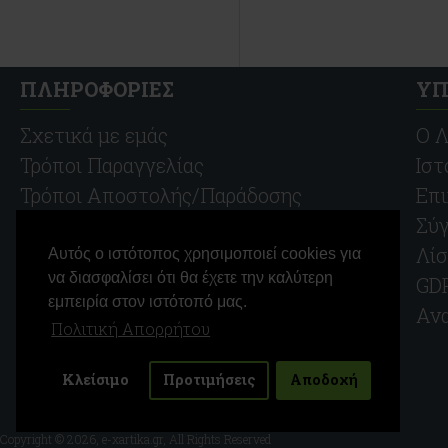
ΠΛΗΡΟΦΟΡΙΕΣ
ΥΠ
Σχετικά με εμάς
O Λ
Τρόποι Παραγγελίας
Ιστ
Τρόποι Αποστολής/Παράδοσης
Επι
Τρόποι Πληρωμής
Σύγ
Πολιτική Απορρήτου
Λίσ
Αυτός ο ιστότοπος χρησιμοποιεί cookies για
να διασφαλίσει ότι θα έχετε την καλύτερη
Όροι Χρήσης
GDP
εμπειρία στον ιστότοπό μας.
Προστασία προσωπικών
Αν
Πολιτική Απορρήτου
δεδομένων
Πολιτική Υπαναχώρησης
Κλείσιμο
Προτιμήσεις
Αποδοχή
Copyright © 2026, e-xartika.gr, All Rights Reserved