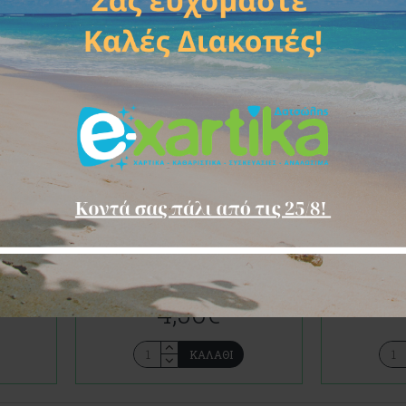
NUV
NUVOLETT
ΡΟΥ
NUVOLETTA
30493
ΤΗΡΙΟΥ
NUVOLETTA ΥΓΡΟ ΠΛΥΝΤΗΡΙΟΥ
) 3LT
ΡΟΥΧΩΝ ΑΣΠΡΑ ΒΡΥΑ - MUSCHIO
BIANCO (ΑΣΠΡΟ) 3LT
4,50€
ΚΑΛΆΘΙ