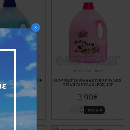
OLETTA
30463
NUVOLETTA
30572
 ΜΑΛΑΚΤΙΚΟ ΡΟΥΧΩΝ
NUVOLETTA ΜΑΛΑΚΤΙΚΟ ΡΟΥΧΩΝ
SIC (ΜΠΛΕ) 3LT
ΤΡΙΑΝΤΑΦΥΛΛΟ (ΡΟΖ) 3LT
3,90€
3,90€
ΚΑΛΆΘΙ
ΚΑΛΆΘΙ