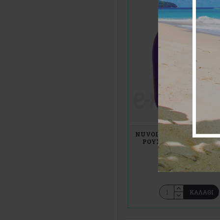
NUVOLETTA
30459
NUVOLETTA ΥΓΡΟ ΠΛΥΝ
ΡΟΥΧΩΝ ΟΡΧΙΔΕΑ (ΜΩΒ
4,50€
ΚΑΛΆΘΙ