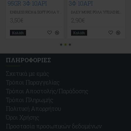
ΙΑΣ 63GR 2Φ 40ΑΡΙ
ENDLESS RICH & SOFT ΡΟΛΑ ΥΓΕΙΑΣ 95GR 3Φ 10ΑΡΙ
DAILY MORE ΡΟΛΑ ΥΓΕΙΑΣ 82GR 3Φ 10ΑΡΙ
3,50€
2,90€
Καλάθι
Καλάθι
ΠΛΗΡΟΦΟΡΙΕΣ
Σχετικά με εμάς
Τρόποι Παραγγελίας
Τρόποι Αποστολής/Παράδοσης
Τρόποι Πληρωμής
Πολιτική Απορρήτου
Όροι Χρήσης
Προστασία προσωπικών δεδομένων