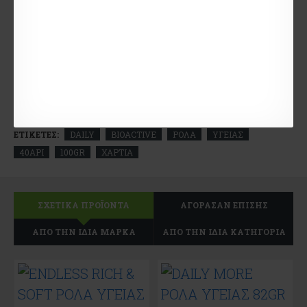
Περισσότερη υγιεινή στις τουαλέτες
100% ασφαλές για τον άνθρωπο και το
περιβάλλον
ΤΕΧΝΙΚΆ ΧΑΡΑΚΤΗΡΙΣΤΙΚΆ
ΕΤΙΚΈΤΕΣ:
DAILY
BIOACTIVE
ΡΟΛΑ
ΥΓΕΙΑΣ
40ΑΡΙ
100GR
ΧΑΡΤΙΑ
ΣΧΕΤΙΚΆ ΠΡΟΪΌΝΤΑ
ΑΓΌΡΑΣΑΝ ΕΠΊΣΗΣ
ΑΠΌ ΤΗΝ ΊΔΙΑ ΜΆΡΚΑ
ΑΠΌ ΤΗΝ ΊΔΙΑ ΚΑΤΗΓΟΡΊΑ