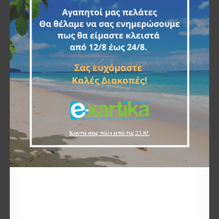
και το περιβάλλον.
Ενεργοποιείται μόνο σε επαφή με το νερό του
WC, παράγοντας ένζυμα τα οποία αποδομούν τα
ιζήματα και οργανικές ουσίες που
παρουσιάζονται στις σωληνώσεις.
Διατηρήστε το WC και τους σωλήνες σας
καθαρά και χωρίς οσμές με μια κίνηση.
Γιατί να επιλέξετε το Dialy Bio Active:
Είναι το μόνο βιοδιασπώμενο χαρτί
Εξαλείφει δυσάρεστες οσμές
Μειώνει τις διαδικασίες καθαρισμού
Διατηρεί τους σωλήνες της αποχέτευσης
καθαρούς
Μειώνει τον κίνδυνο φραγμού