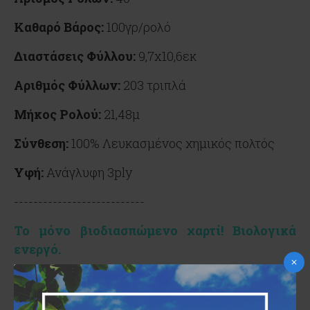
Καθαρό Βάρος:
100γρ/ρολό
Διαστάσεις Φύλλου:
9,7
x10,6εκ
Αριθμός Φύλλων:
203 τριπλά
Μήκος Ρολού:
21,48μ
Σύνθεση:
100% Λευκασμένος χημικός πολτός
Υφή:
Ανάγλυφη 3ply
---------------------------
Το μόνο βιοδιασπώμενο χαρτί! Βιολογικά
ενεργό.
​
To
Daily Bio Active
περιέχει 5 φυσικά
βακτηριακά στελέχη, ασφαλή για τον άνθρωπο