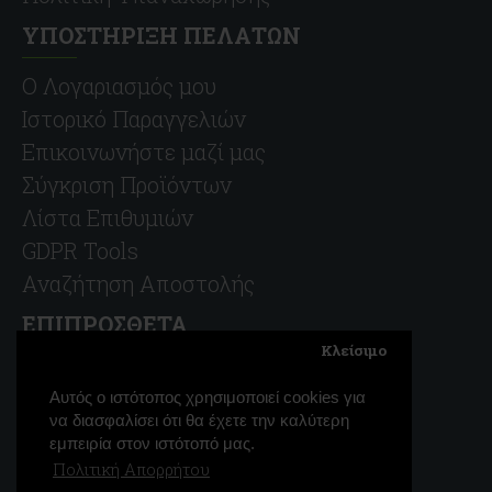
ΥΠΟΣΤΗΡΙΞΗ ΠΕΛΑΤΩΝ
O Λογαριασμός μου
Ιστορικό Παραγγελιών
Επικοινωνήστε μαζί μας
Σύγκριση Προϊόντων
Λίστα Επιθυμιών
GDPR Tools
Αναζήτηση Αποστολής
ΕΠΙΠΡΟΣΘΕΤΑ
Κλείσιμο
Προσφορές
Αυτός ο ιστότοπος χρησιμοποιεί cookies για
Χάρτης Ιστοτόπου
να διασφαλίσει ότι θα έχετε την καλύτερη
Ευρετήριο Κατασκευαστών
εμπειρία στον ιστότοπό μας.
Πολιτική Απορρήτου
Επικοινωνία