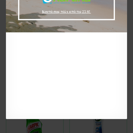
QUESTO
30455
HARPIC
30387
QUESTO WC ΥΓΡΟ
HARPIC ACTIVE FRESH
ΛΕΚΑΝΗΣ ΜΠΛΕ ΜΕ
ΥΓΡΟ ΛΕΚΑΝΗΣ ΜΠΛΕ
ΑΡΩΜΑ ΘΑΛΑΣΣΙΝΗ
750ML
ΦΡΕΣΚΑΔΑ 750ML
1,90€
1,20€
ΚΑΛΆΘΙ
ΚΑΛΆΘΙ