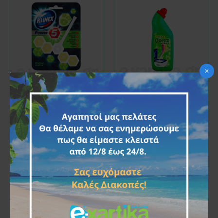
KLINEX
30596
QUESTO
30010
KLINEX WC MAGIC BLOCK
QUESTO WC ΥΓΡΟ
ΠΡΑΣΙΝΟ ΛΕΜΟΝΙ 55GR
ΛΕΚΑΝΗΣ ΠΡΑΣΙΝΟ ΜΕ
ΑΡΩΜΑ ΠΕΥΚΟ 750ML
2,10€
1,20€
ΚΑΛΆΘΙ
ΚΑΛΆΘΙ